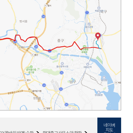
네이버
지도
02(꽃바위 방면) 승차
현대출고사무소앞 하차