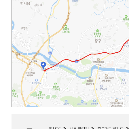
울산TG
신복 로터리
중구청지하차도