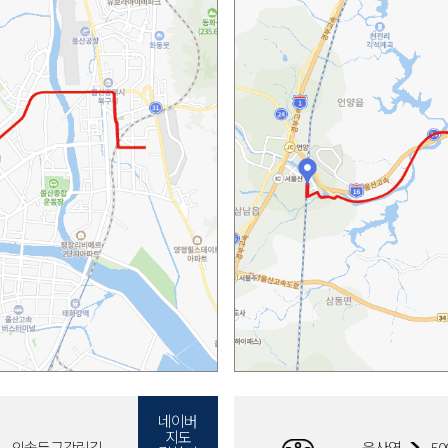
네이버
지도
외솔둥근갈림길
울산역
50