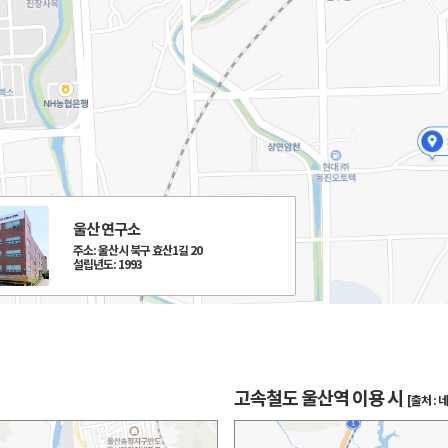
울산 연구소
주소: 울산시 북구 효산1길 20
설립년도: 1993
고속철도 울산역 이용 시
[출처 :